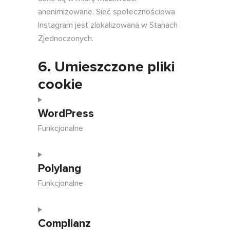
anonimizowane. Sieć społecznościowa
Instagram jest zlokalizowana w Stanach
Zjednoczonych.
6. Umieszczone pliki
cookie
WordPress
Funkcjonalne
Consent
Polylang
to
service
Funkcjonalne
wordpress
Consent
Complianz
to