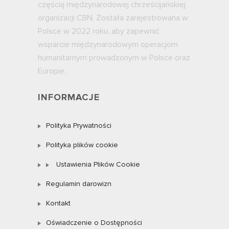
częścią międzynarodowej chrześcijańskiej
organizacji CBN. Została zarejestrowana w
Polsce w 2022 roku, aby zapewnić
wsparcie międzynarodowym operacjom
humanitarnym prowadzonym w Polsce oraz
Europie.
INFORMACJE
Polityka Prywatności
Polityka plików cookie
Ustawienia Plików Cookie
Regulamin darowizn
Kontakt
Oświadczenie o Dostępności