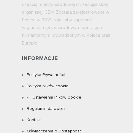
częścią międzynarodowej chrześcijańskiej
organizacji CBN. Została zarejestrowana w
Polsce w 2022 roku, aby zapewnić
wsparcie międzynarodowym operacjom
humanitarnym prowadzonym w Polsce oraz
Europie.
INFORMACJE
Polityka Prywatności
Polityka plików cookie
Ustawienia Plików Cookie
Regulamin darowizn
Kontakt
Oświadczenie o Dostępności